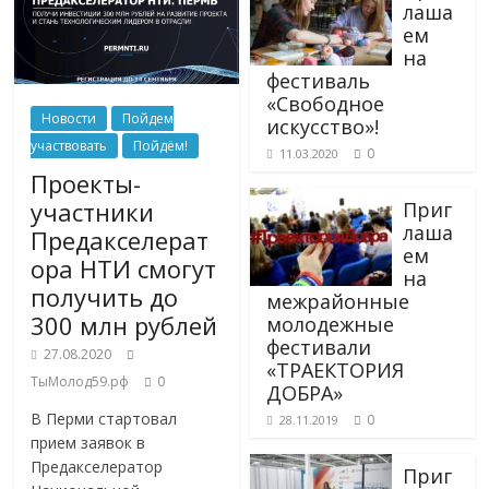
лаша
ем
на
фестиваль
«Свободное
Новости
Пойдем
искусство»!
участвовать
Пойдём!
0
11.03.2020
Проекты-
участники
Приг
лаша
Предакселерат
ем
ора НТИ смогут
на
получить до
межрайонные
300 млн рублей
молодежные
фестивали
27.08.2020
«ТРАЕКТОРИЯ
ТыМолод59.рф
0
ДОБРА»
В Перми стартовал
0
28.11.2019
прием заявок в
Предакселератор
Приг