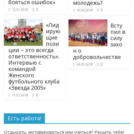
бояться ошибок»
молодежь?
0
12.01.2018
0
19.06.2018
«Лид
Всту
ирую
пил в
щие
силу
пози
зако
ции – это всегда
н о
ответственность».
добровольчестве
Интервью с
0
04.05.2018
командой
Женского
футбольного клуба
«Звезда 2005»
0
11.01.2018
Есть работа!
Отдыхать, мотивироваться или учиться? Решать тебе!