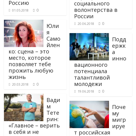
Россию
социального
волонтерства в
0
01.05.2018
России
0
20.06.2018
Юли
я
Само
Подд
йлен
ержк
ко: сцена – это
а
место, которое
инно
позволяет тебе
вационного
прожить любую
потенциала
жизнь
талантливой
молодежи
0
20.03.2018
0
19.06.2018
Вади
м
Поче
Тете
му
рин:
мигр
«Главное – верить
ируе
в себя и не
т российская