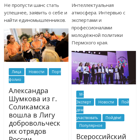
Не пропусти шанс стать
Интеллектуальная
успешнее, заявить о себе и
атмосфера. Интервью с
найти единомышленников.
экспертами и
профессионалами
молодёжной политики
Пермского края.
Лица
Новости
Порт
фолио
Александра
М-
Шумкова из г.
Эксперт
Новости
Пой
Соликамска
дем
вошла в Лигу
участвовать
Пойдём!
добровольческ
Популярное
их отрядов
Всероссийский
России