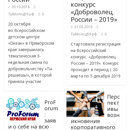
конкурс
30.10.2018
«Доброволец
ТыМолод59.рф
0
России – 2019»
20 октября
21.03.2019
во Всероссийском
ТыМолод59.рф
0
детском центре
«Океан» в Приморском
Стартовала регистрация
крае завершилась
на Всероссийский
тематическая 3-
конкурс «Доброволец
недельная смена по
России – 2019». Конкурс
добровольчеству «Ты
проходит в период с 20
решаешь!», в которой
марта по 5 декабря 2019
приняла участие
Перс
ProF
пект
orum
ивы
:
возн
заяв
икновения
и о себе на всю
корпоративного