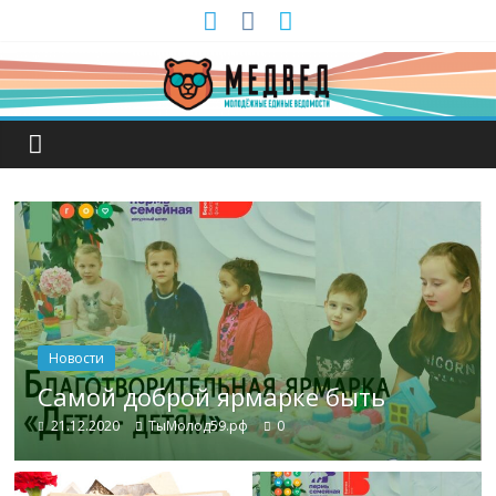
Новости
Самой доброй ярмарке быть
21.12.2020
ТыМолод59.рф
0