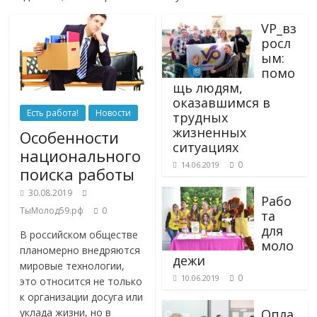
VP_вз
росл
ым:
помо
щь людям,
оказавшимся в
Есть работа!
Новости
трудных
жизненных
Особенности
ситуациях
национального
0
14.06.2019
поиска работы
30.08.2019
Рабо
ТыМолод59.рф
0
та
для
В российском обществе
моло
планомерно внедряются
дежи
мировые технологии,
0
10.06.2019
это относится не только
к организации досуга или
уклада жизни, но в
Опла