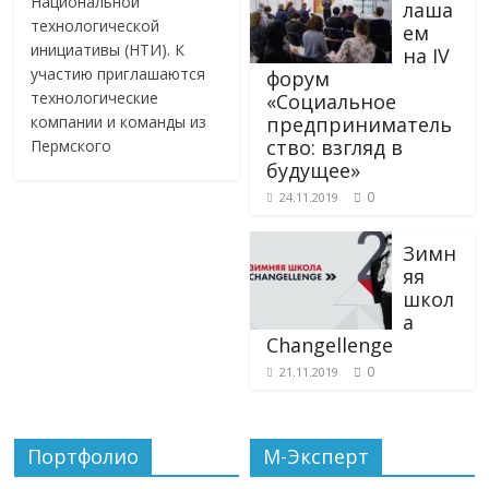
Национальной
лаша
технологической
ем
инициативы (НТИ). К
на IV
участию приглашаются
форум
технологические
«Социальное
предприниматель
компании и команды из
ство: взгляд в
Пермского
будущее»
0
24.11.2019
Зимн
яя
школ
а
Changellenge
0
21.11.2019
Портфолио
М-Эксперт