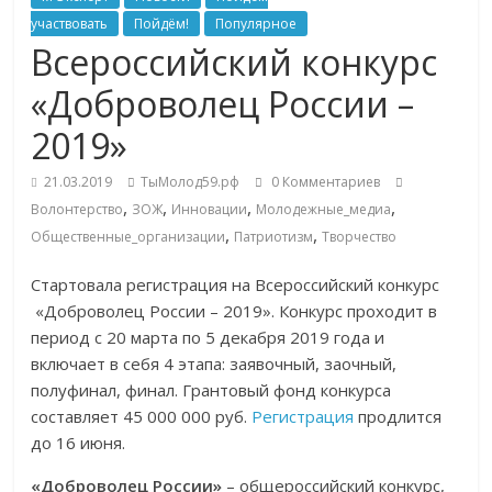
участвовать
Пойдём!
Популярное
Всероссийский конкурс
«Доброволец России –
2019»
21.03.2019
ТыМолод59.рф
0 Комментариев
,
,
,
,
Волонтерство
ЗОЖ
Инновации
Молодежные_медиа
,
,
Общественные_организации
Патриотизм
Творчество
Стартовала регистрация на Всероссийский конкурс
«Доброволец России – 2019». Конкурс проходит в
период с 20 марта по 5 декабря 2019 года и
включает в себя 4 этапа: заявочный, заочный,
полуфинал, финал. Грантовый фонд конкурса
составляет 45 000 000 руб.
Регистрация
продлится
до 16 июня.
«Доброволец России»
– общероссийский конкурс,