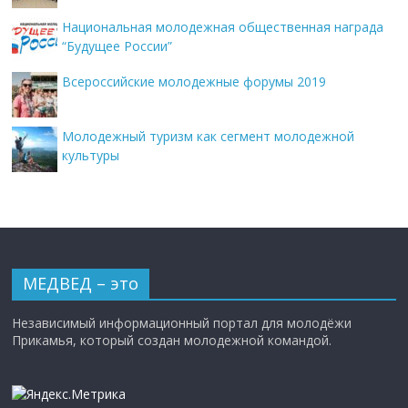
Национальная молодежная общественная награда
“Будущее России”
Всероссийские молодежные форумы 2019
Молодежный туризм как сегмент молодежной
культуры
МЕДВЕД – это
Независимый информационный портал для молодёжи
Прикамья, который создан молодежной командой.