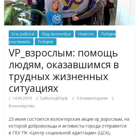
Есть работа!
Ищу волонтёра
Новости
Пойдем
участвовать
Пойдём!
VP_взрослым: помощь
людям, оказавшимся в
трудных жизненных
ситуациях
14.06.2019
ТыМолод59.рф
0 Комментариев
Волонтерство
23 июня состоится волонтерская акция vp_взрослым, на
которой добровольцы и активисты города отправятся
в ГБУ ПК «Центр социальной адаптации» (ЦСА),