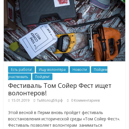
Есть работа!
Ищу волонтёра
Новости
Пойдем
участвовать
Пойдём!
Фестиваль Том Сойер Фест ищет
волонтеров!
15.01.2019
ТыМолод59.рф
0 Комментариев
Этой весной в Перми вновь пройдет фестиваль
восстановления исторической среды «Том Сойер Фест».
Фестиваль позволяет волонтерам заниматься