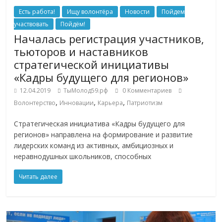
Есть работа!
Ищу волонтёра
Новости
Пойдем
участвовать
Пойдём!
Началась регистрация участников,
тьюторов и наставников
стратегической инициативы
«Кадры будущего для регионов»
12.04.2019
ТыМолод59.рф
0 Комментариев
,
,
,
Волонтерство
Инновации
Карьера
Патриотизм
Стратегическая инициатива «Кадры будущего для
регионов» направлена на формирование и развитие
лидерских команд из активных, амбициозных и
неравнодушных школьников, способных
Читать далее