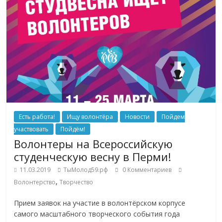
Есть работа!
Ищу волонтёра
Новости
Пойдем
участвовать
Пойдём!
Волонтеры на Всероссийскую
студенческую весну в Перми!
11.03.2019
ТыМолод59.рф
0 Комментариев
,
Волонтерство
Творчество
Прием заявок на участие в волонтёрском корпусе
самого масштабного творческого события года