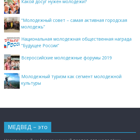
Какой досуг нужен молодежи?
“Молодежный совет – самая активная городская
молодежь”
Национальная молодежная общественная награда
“Будущее России”
Всероссийские молодежные форумы 2019
Молодежный туризм как сегмент молодежной
культуры
МЕДВЕД – это