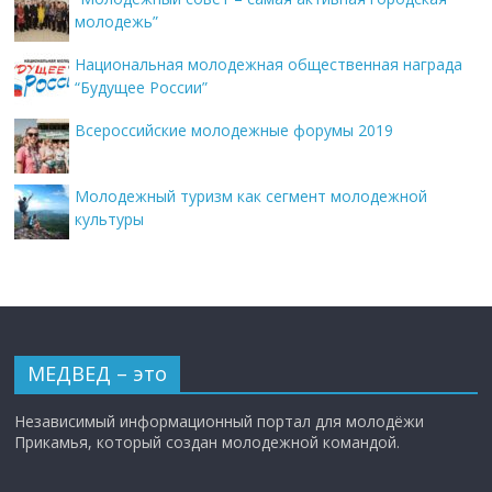
молодежь”
Национальная молодежная общественная награда
“Будущее России”
Всероссийские молодежные форумы 2019
Молодежный туризм как сегмент молодежной
культуры
МЕДВЕД – это
Независимый информационный портал для молодёжи
Прикамья, который создан молодежной командой.