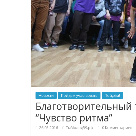
Новости
Пойдем участвовать
Пойдём!
Благотворительный 
“Чувство ритма”
26.05.2016
ТыМолод59.рф
0 Комментариев