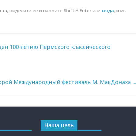
йста, выделите ее и нажмите
Shift + Enter
или
сюда
, и мы
ен 100-летию Пермского классического
орой Международный фестиваль М. МакДонаха
Наша цель