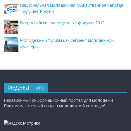
Национальная молодежная общественная награда
“Будущее России”
Всероссийские молодежные форумы 2019
Молодежный туризм как сегмент молодежной
культуры
МЕДВЕД – это
Независимый информационный портал для молодёжи
Прикамья, который создан молодежной командой.