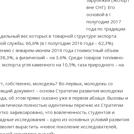
зарубежья (экспорт
вне СНГ). Его
основой в I
полугодии 2017
года по традиции
удельный вес которых в товарной структуре экспорта
 службы, 66,6% (в I полугодии 2016 года – 62,3%).
ению с январем-июнем 2016 года стоимостный объем
38,3%, а физический – на 3,6%. Среди товаров топливно-
экспорта угля каменного на 10,5%, газа природного – на
ут, собственно, молодежь? Во-первых, молодежь со
тоящий документ – основа Стратегии развития молодежи
да, об этом прямо сказано уже в первом абзаце. Вызовы и
актически полностью идентичны перечню из Стратегии
четко зафиксировано, что вовлеченность студентов и
адные исследования – одно из основных условий развития
зволит вырастить «новое поколение исследователей,
нной экономики знаний».