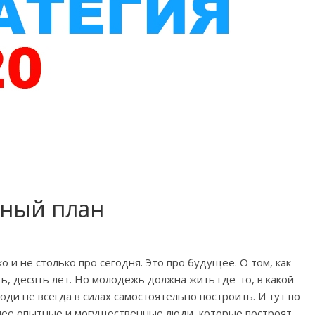
пный план
ко и не столько про сегодня. Это про будущее. О том, как
, десять лет. Но молодежь должна жить где-то, в какой-
ди не всегда в силах самостоятельно построить. И тут по
лее опытные и могущественные люди, которые построят