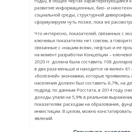
годы), в общих чертах характеризующийся к
развитие информационных, био- и нанотехно
социальной среды, структурной диверсифик
сформулируем чуть позже, пока же рассмотр
Что интересно, показателей, связанных с эк
ключевых показателях нет совсем, а говоритс
связанные с «нашим всем», нефтью и ее про
на момент разработки Концепции – ключево
2020 гг. должна была составить 108 доллар
в два раза меньше и находится «в вилке» 6
«болезней» экономики, которые проявились
населения должен был составить 6,7%, на д
подряд: по данным Росстата, в 2014 году сни
доходы упали на 5,9% в реальном выражении
показателям: расходам на образование, фу
инвестиции. В целом, можно констатироват
явлений.