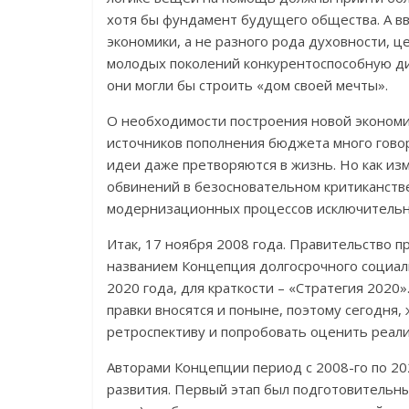
хотя бы фундамент будущего общества. А 
экономики, а не разного рода духовности, ц
молодых поколений конкурентоспособную д
они могли бы строить «дом своей мечты».
О необходимости построения новой экономик
источников пополнения бюджета много говор
идеи даже претворяются в жизнь. Но как из
обвинений в безосновательном критиканстве
модернизационных процессов исключительно
Итак, 17 ноября 2008 года. Правительство п
названием Концепция долгосрочного социал
2020 года, для краткости – «Стратегия 2020
правки вносятся и поныне, поэтому сегодня,
ретроспективу и попробовать оценить реал
Авторами Концепции период с 2008-го по 20
развития. Первый этап был подготовительны