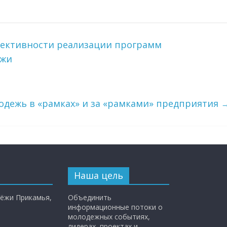
фективности реализации программ
ежи
дежь в «рамках» и за «рамками» предприятия
Наша цель
ёжи Прикамья,
Объединить
информационные потоки о
молодежных событиях,
лидерах, проектах и