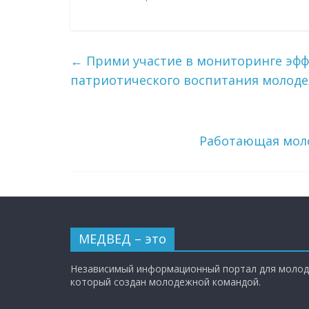
←
Прими участие в мониторинге эф
патриотического воспитания молод
Работающая моло
МЕДВЕД – это
Независимый информационный портал для молод
который создан молодежной командой.