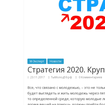
М-Эксперт
Новости
Стратегия 2020. Кру
23.11.2017
ТыМолод59.рф
0 Комментариев
Все, что связано с молодежью, – это не толь
будет выглядеть и жить молодежь через пять
то определенной среде, которую молодые лю
логике вещей на помощь должны прийти бо