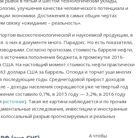
ак рывок в пятый и шестой технологический уклады,
логии, улучшения качества человеческого потенциала и
ации экономики. Достижения в самых общих чертах
им связку «ожидание – реальность».
спортом высокотехнологической и наукоемкой продукции, в
я о них в документе много. Парадокс. Но есть показатели,
изводными. Согласно прогнозам, стоимость барреля нефти,
го источника пополнения бюджета, в промежутке 2016-
ов США. На настоящий момент стоимость нефти практически
1-63 доллара США за баррель. Отсюда и торчат уши многих
 в последующие годы. Среднегодовой прирост доходов
еле – доходы населения сокращаются уже четвертый год
жение составило 0,7%, в 2015 году — 3,2%, в 2016 году
 (
источник
). Такая же картина наблюдается и по прочим
ндаментальные исследования, инвестиции и иностранные
ь колоссальный разрыв прогнозируемых и реальных
А чтобы