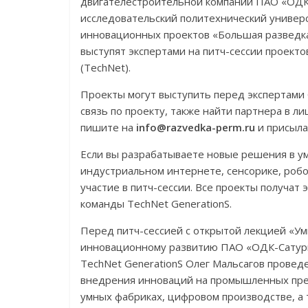
двигателестроительной компании ПАО «ОДК
исследовательский политехнический универс
инновационных проектов «Большая разведка»
выступят экспертами на питч-сессии проект
(TechNet).
Проекты могут выступить перед экспертами 
связь по проекту, также найти партнера в л
пишите на
info@razvedka-perm.ru
и присыла
Если вы разрабатываете новые решения в у
индустриальном интернете, сенсорике, робо
участие в питч-сессии. Все проекты получат
команды TechNet GenerationS.
Перед питч-сессией с открытой лекцией «Ум
инновационному развитию ПАО «ОДК-Сатурн
TechNet GenerationS Олег Мальсагов проведе
внедрения инноваций на промышленных предп
умных фабриках, цифровом производстве, а 