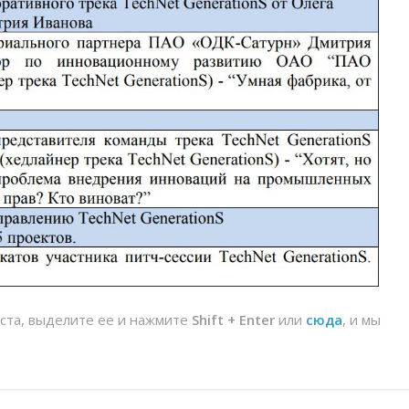
йста, выделите ее и нажмите
Shift + Enter
или
сюда
, и мы