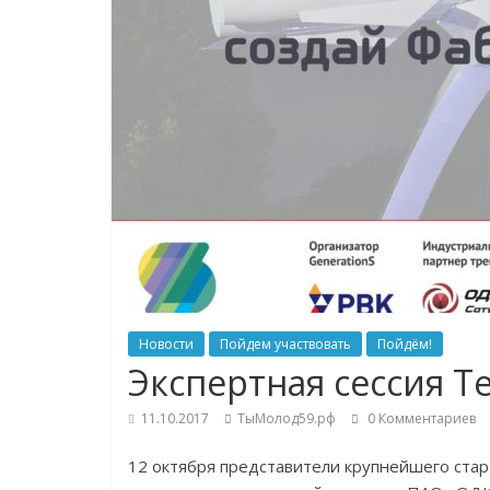
Новости
Пойдем участвовать
Пойдём!
Экспертная сессия T
11.10.2017
ТыМолод59.рф
0 Комментариев
12 октября представители крупнейшего стар