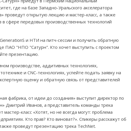
-Сатурн» приедут в Пермский национальный
итет, где на базе Западно-Уральского акселератора
 проведут открытую лекцию и мастер-класс, а также
ов в сфере передовых производственных технологий
GenerationS и НТИ на питч-сессии и получить обратную
ице ПАО "НПО "Сатурн". Кто хочет выступить с проектом
йте презентацию.
мном производстве, аддитивных технологиях,
тотехнике и CNC-технологиях, успейте подать заявку на
 экспертную оценку и обратную связь от представителей
ная фабрика, от идеи до создания» выступит директор по
» Дмитрий Иванов, а представитель команды трека
т мастер-класс «Хотят, но не всегда могут: проблема
риятиях. Кто прав? Кто виноват?». Спикеры расскажут об
также проведут презентацию трека TechNet.