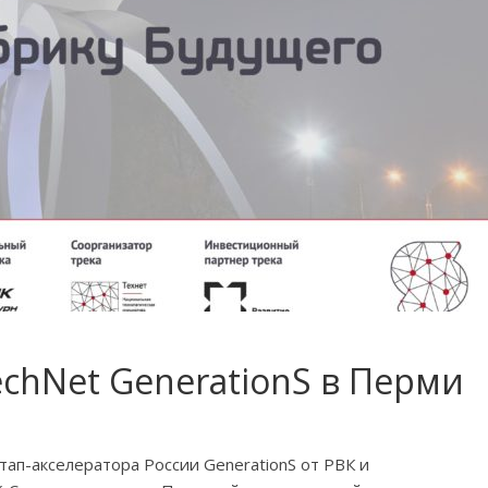
echNet GenerationS в Перми
тап-акселератора России GenerationS от РВК и