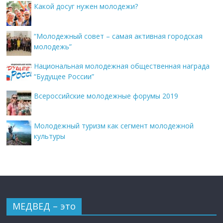
Какой досуг нужен молодежи?
“Молодежный совет – самая активная городская
молодежь”
Национальная молодежная общественная награда
“Будущее России”
Всероссийские молодежные форумы 2019
Молодежный туризм как сегмент молодежной
культуры
МЕДВЕД – это