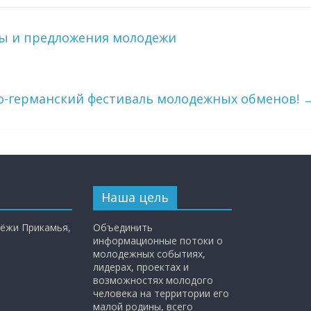
ы и предложения молодежи
о-германский фестиваль молодежных обменов!
Наша цель
ёжи Прикамья,
Объединить
информационные потоки о
молодежных событиях,
лидерах, проектах и
возможностях молодого
человека на территории его
малой родины, всего