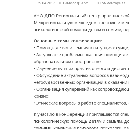
29.04.2017
ТыМолод59.рф
0 Комментариев
АНО ДПО Региональный центр практической
Межрегиональную межведомственную и меж
психологической помощи детям и семьям, п
Основные темы конференции:
• Помощь детям и семьям в ситуациях суици
• Актуальные проблемы оказания помощи дет
образовательном пространстве;
• Изучение лучших практик очного и дистан
• Обсуждение актуальных вопросов взаимод
негосударственных организаций в оказании
• Организация супервизий как сопровождаю
кризис;
• Этические вопросы в работе специалистов
К участию в конференции приглашаются спе
психологическую помощь детям и семьям, до
семьями: кризисные психологи, психологи, 