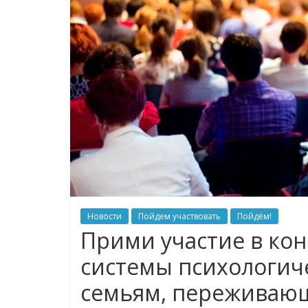
Новости
Пойдем участвовать
Пойдём!
Прими участие в ко
системы психологич
семьям, переживаю