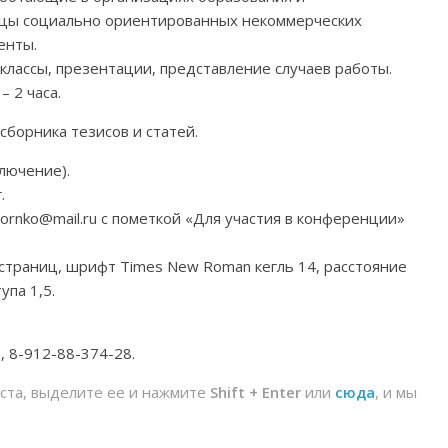
ьцы социально ориентированных некоммерческих
енты.
классы, презентации, представление случаев работы.
 2 часа.
сборника тезисов и статей.
ключение).
.
ornko@mail.ru с пометкой «Для участия в конференции»
 страниц, шрифт Times New Roman кегль 14, расстояние
упа 1,5.
, 8-912-88-374-28.
йста, выделите ее и нажмите
Shift + Enter
или
сюда
, и мы