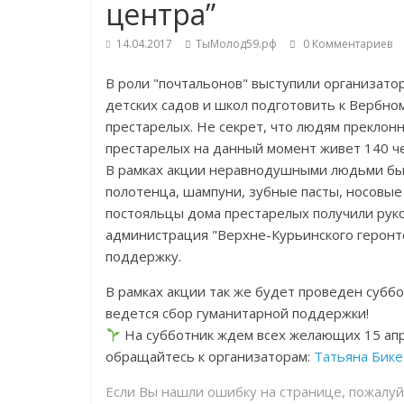
центра”
14.04.2017
ТыМолод59.рф
0 Комментариев
В роли "почтальонов" выступили организат
детских садов и школ подготовить к Вербно
престарелых. Не секрет, что людям преклонн
престарелых на данный момент живет 140 че
В рамках акции неравнодушными людьми бы
полотенца, шампуни, зубные пасты, носовые
постояльцы дома престарелых получили руко
администрация "Верхне-Курьинского геронто
поддержку.
В рамках акции так же будет проведен субб
ведется сбор гуманитарной поддержки!
На субботник ждем всех желающих 15 апре
обращайтесь к организаторам:
Татьяна Бике
Если Вы нашли ошибку на странице, пожалу