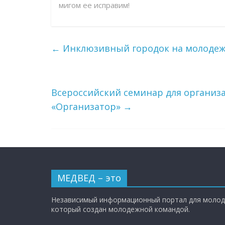
мигом ее исправим!
←
Инклюзивный городок на молодежн
Всероссийский семинар для организа
«Организатор»
→
МЕДВЕД – это
Независимый информационный портал для молод
который создан молодежной командой.