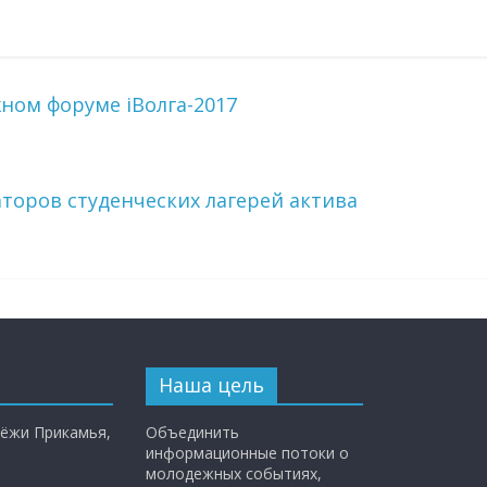
ом форуме iВолга-2017
торов студенческих лагерей актива
Наша цель
ёжи Прикамья,
Объединить
информационные потоки о
молодежных событиях,