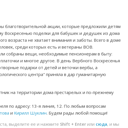
оры благотворительной акции, которые предложили детям
му Воскресенью поделки для бабушек и дедушек из дома
ого возраста не хватает внимания и заботы. Всего в доме
ловек, среди которых есть и ветераны ВОВ.
ли собраны вещи, необходимые пенсионерам в быту:
 платочки и многое другое. В день Вербного Воскресенья
творные подарки от детей и веточки вербы, а
логического центра" приняла в дар гуманитарную
отник на территории дома престарелых и по-прежнему
ля по адресу: 13-я линия, 12. По любым вопросам
това
и
Кирилл Шуклин
. Будем рады любой помощи!
йста, выделите ее и нажмите
Shift + Enter
или
сюда
, и мы