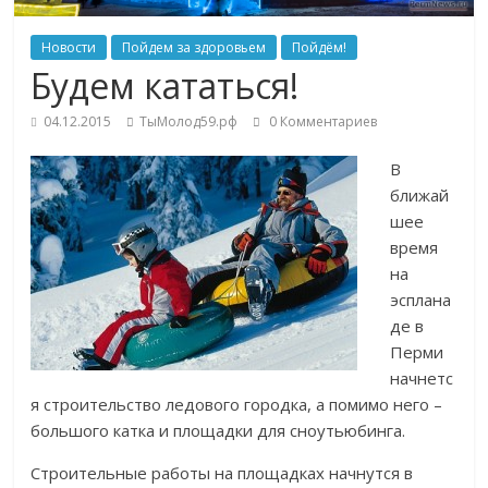
Новости
Пойдем за здоровьем
Пойдём!
Будем кататься!
04.12.2015
ТыМолод59.рф
0 Комментариев
В
ближай
шее
время
на
эсплана
де в
Перми
начнетс
я строительство ледового городка, а помимо него –
большого катка и площадки для сноутьюбинга.
Строительные работы на площадках начнутся в