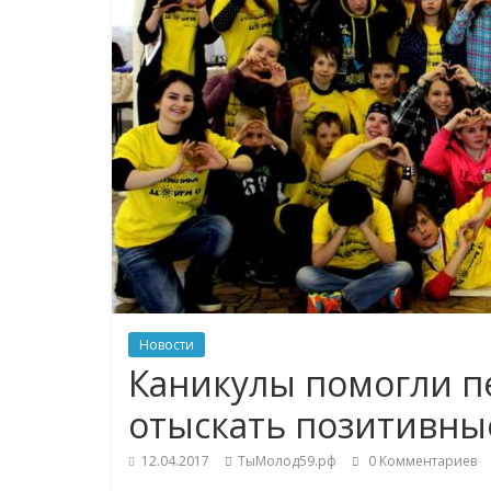
Новости
Каникулы помогли п
отыскать позитивны
12.04.2017
ТыМолод59.рф
0 Комментариев