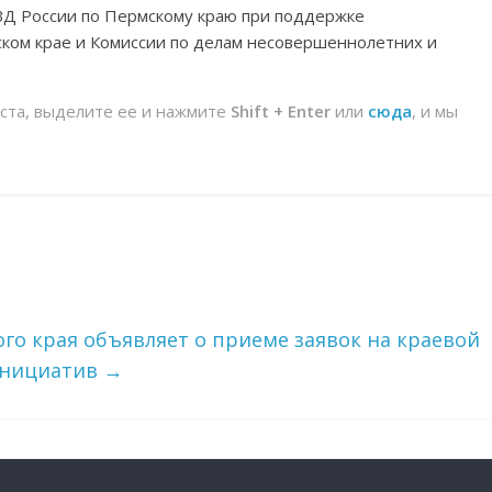
Д России по Пермскому краю при поддержке
ском крае и Комиссии по делам несовершеннолетних и
йста, выделите ее и нажмите
Shift + Enter
или
сюда
, и мы
о края объявляет о приеме заявок на краевой
инициатив
→