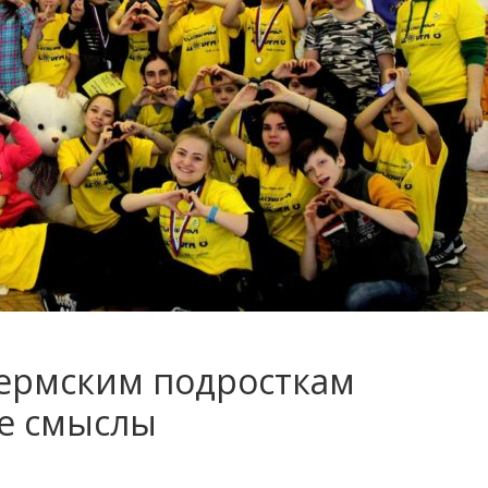
ермским подросткам
е смыслы