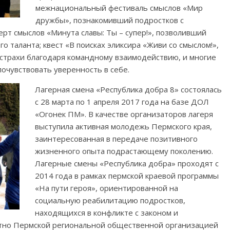
межнациональный фестиваль смыслов «Мир
дружбы», познакомивший подростков с
ерт смыслов «Минута славы: Ты – супер!», позволивший
о таланта; квест «В поисках эликсира «Живи со смыслом!»,
 страхи благодаря командному взаимодействию, и многие
очувствовать уверенность в себе.
Лагерная смена «Республика добра 8» состоялась
с 28 марта по 1 апреля 2017 года на базе ДОЛ
«Огонек ПМ». В качестве организаторов лагеря
выступила активная молодежь Пермского края,
заинтересованная в передаче позитивного
жизненного опыта подрастающему поколению.
Лагерные смены «Республика добра» проходят с
2014 года в рамках пермской краевой программы
«На пути героя», ориентированной на
социальную реабилитацию подростков,
находящихся в конфликте с законом и
стно Пермской региональной общественной организацией