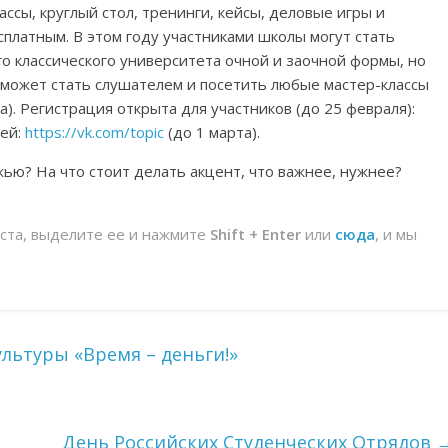
ссы, круглый стол, тренинги, кейсы, деловые игры и
есплатным. В этом году участниками школы могут стать
 классического университета очной и заочной формы, но
 может стать слушателем и посетить любые мастер-классы
). Регистрация открыта для участников (до 25 февраля):
лей:
https://vk.com/topic
(до 1 марта).
ью? На что стоит делать акцент, что важнее, нужнее?
йста, выделите ее и нажмите
Shift + Enter
или
сюда
, и мы
ьтуры «Время – деньги!»
День Российских Студенческих Отрядов