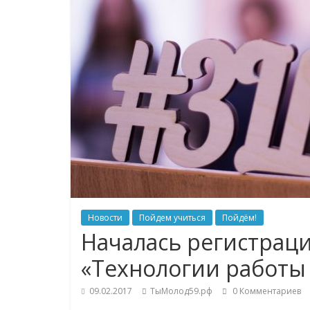
Новости
Пойдем учиться
Пойдём!
Началась регистрац
«Технологии работы
09.02.2017
ТыМолод59.рф
0 Комментариев