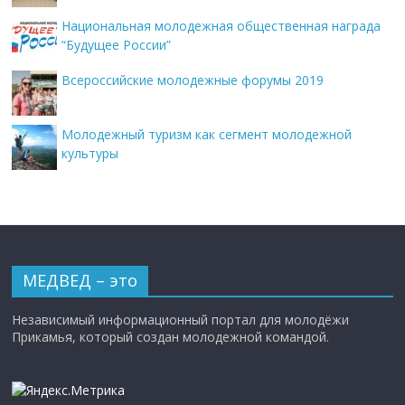
Национальная молодежная общественная награда
“Будущее России”
Всероссийские молодежные форумы 2019
Молодежный туризм как сегмент молодежной
культуры
МЕДВЕД – это
Независимый информационный портал для молодёжи
Прикамья, который создан молодежной командой.