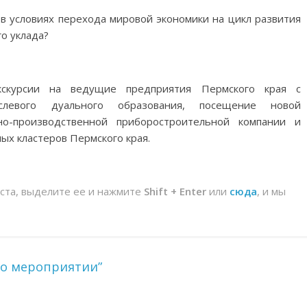
 в условиях перехода мировой экономики на цикл развития
го уклада?
скурсии на ведущие предприятия Пермского края с
слевого дуального образования, посещение новой
но-производственной приборостроительной компании и
х кластеров Пермского края.
йста, выделите ее и нажмите
Shift + Enter
или
сюда
, и мы
 о мероприятии”