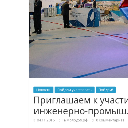
Новости
Пойдем участвовать
Пойдём!
Приглашаем к участи
инженерно-промыш
04.11.2016
ТыМолод59.рф
0 Комментариев