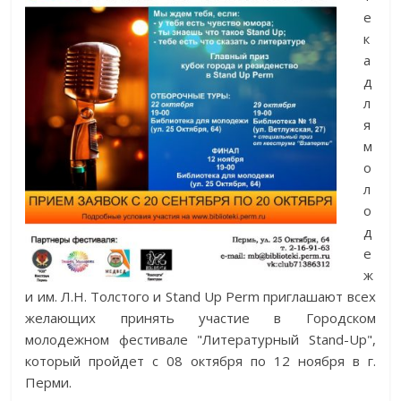
е
к
а
д
л
я
м
о
л
о
д
е
ж
и им. Л.Н. Толстого и Stand Up Perm приглашают всех
желающих принять участие в Городском
молодежном фестивале "Литературный Stand-Up",
который пройдет c 08 октября по 12 ноября в г.
Перми.