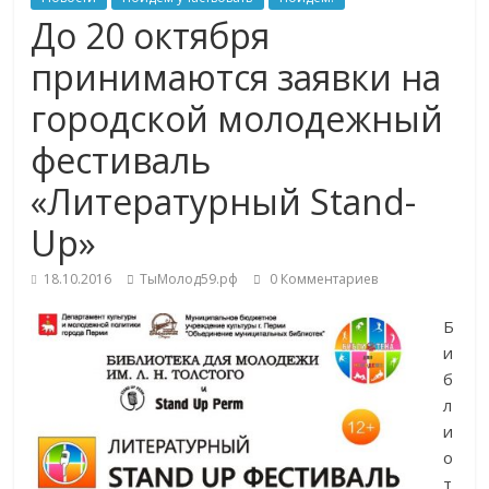
До 20 октября
принимаются заявки на
городской молодежный
фестиваль
«Литературный Stand-
Up»
18.10.2016
ТыМолод59.рф
0 Комментариев
Б
и
б
л
и
о
т