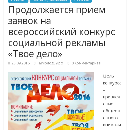
Продолжается прием
заявок на
всероссийский конкурс
социальной рекламы
«Твое дело»
25.09.2016
ТыМолод59.рф
0 Комментариев
Цель
конкурса
–
привлеч
ение
обществ
енного
внимани