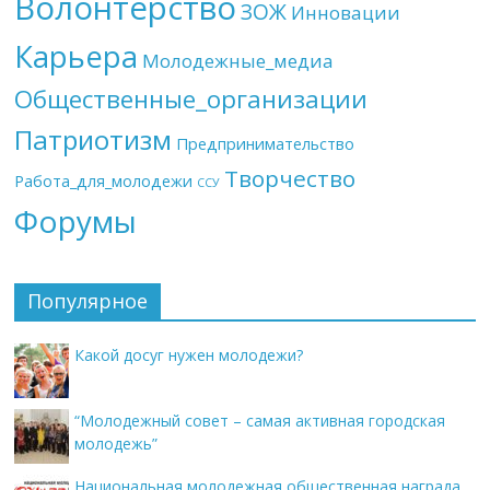
Волонтерство
ЗОЖ
Инновации
Карьера
Молодежные_медиа
Общественные_организации
Патриотизм
Предпринимательство
Творчество
Работа_для_молодежи
ССУ
Форумы
Популярное
Какой досуг нужен молодежи?
“Молодежный совет – самая активная городская
молодежь”
Национальная молодежная общественная награда