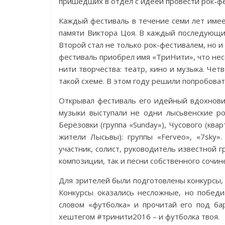
пришедших в отдел с идеей провести рок-фе
Каждый фестиваль в течение семи лет имее
памяти Виктора Цоя. В каждый последующи
Второй стал не только рок-фестивалем, но 
фестиваль приобрел имя «ТриНити», что несё
нити творчества: театр, кино и музыка. Че
такой схеме. В этом году решили попробова
Открывал фестиваль его идейный вдохнови
музыки выступали не одни лысьвенские ро
Берёзовки (группа «Sunday»), Чусового (ква
жители Лысьвы): группы «Ferveo», «7sky
участник, солист, руководитель известной 
композиции, так и песни собственного сочин
Для зрителей были подготовлены конкурсы, 
Конкурсы оказались несложные, но побед
словом «футболка» и прочитай его под ба
хештегом #тринити2016 – и футболка твоя.