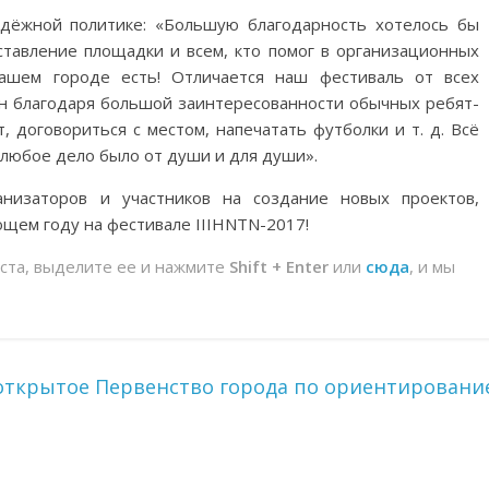
одёжной политике: «Большую благодарность хотелось бы
оставление площадки и всем, кто помог в организационных
нашем городе есть! Отличается наш фестиваль от всех
 он благодаря большой заинтересованности обычных ребят-
, договориться с местом, напечатать футболки и т. д. Всё
 любое дело было от души и для души».
низаторов и участников на создание новых проектов,
ющем году на фестивале IIIHNTN-2017!
йста, выделите ее и нажмите
Shift + Enter
или
сюда
, и мы
ткрытое Первенство города по ориентировани