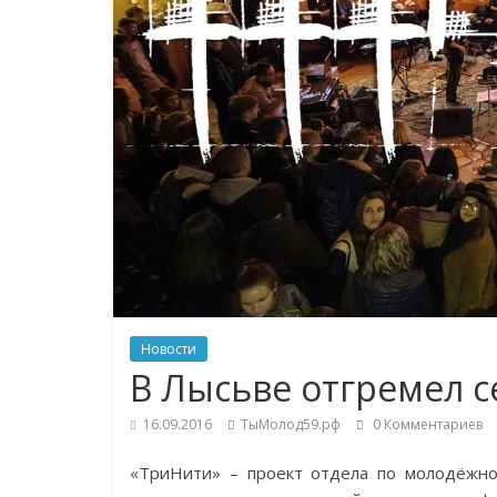
Новости
В Лысьве отгремел с
16.09.2016
ТыМолод59.рф
0 Комментариев
«ТриНити» – проект отдела по молодёжно