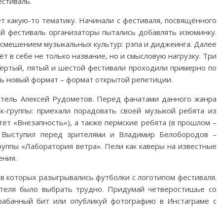
стиваль.
т какую-то тематику. Начинали с фестиваля, посвящённого
й фестиваль организаторы пытались добавлять изюминку.
и смешением музыкальных культур: рэпа и диджеинга. Далее
т в себе не только название, но и смысловую нагрузку. Три
твёртый, пятый и шестой фестивали проходили примерно по
ть новый формат – формат открытой репетиции.
тель Алексей Рудометов. Перед фанатами данного жанра
к-группы: приехали порадовать своей музыкой ребята из
ртет «Внезапность»), а также пермские ребята (в прошлом –
». Выступил перед зрителями и Владимир Белобородов –
группы «Лаборатория ветра». Пели как каверы на известные
ения.
в которых разыгрывались футболки с логотипом фестиваля.
ителя было выбрать трудно. Придумай четверостишье со
рабанный бит или опубликуй фотографию в Инстаграме с