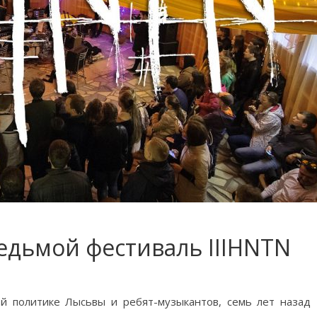
едьмой фестиваль IIIHNTN
й политике Лысьвы и ребят-музыкантов, семь лет назад