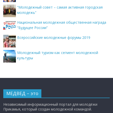
“Молодежный совет – самая активная городская
молодежь”
Национальная молодежная общественная награда
“Будущее России”
Всероссийские молодежные форумы 2019
Молодежный туризм как сегмент молодежной
культуры
МЕДВЕД – это
Независимый информационный портал для молодёжи
Прикамья, который создан молодежной командой.