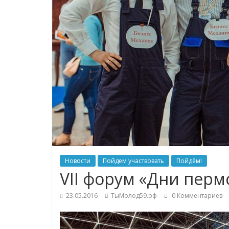
Новости
Пойдем участвовать
Пойдём!
VII форум «Дни перм
23.05.2016
ТыМолод59.рф
0 Комментариев