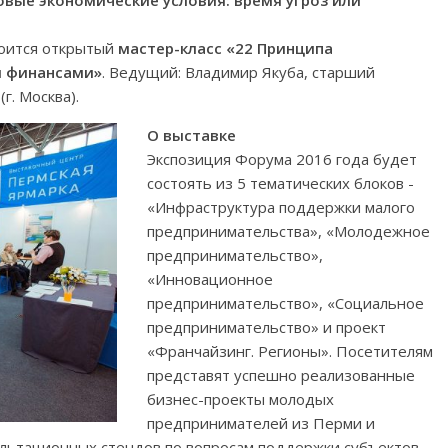
овые экономические условия: время угроз или
тоится открытый
мастер-класс «22 Принципа
и финансами»
. Ведущий: Владимир Якуба, старший
г. Москва).
О выставке
Экспозиция Форума 2016 года будет
состоять из 5 тематических блоков -
«Инфраструктура поддержки малого
предпринимательства», «Молодежное
предпринимательство»,
«Инновационное
предпринимательство», «Социальное
предпринимательство» и проект
«Франчайзинг. Регионы». Посетителям
представят успешно реализованные
бизнес-проекты молодых
предпринимателей из Перми и
ультационных стендов по вопросам поддержки субъектов