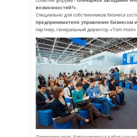
событие форума -
пленарное заседание «Н
возможностей?»
.
Специально для собственников бизнеса сос
предпринимателя: управление бизнесом 
партнер, генеральный директор «Tom Hunt» (
Пермского края. Запланирована работа конс