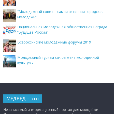
“Молодежный совет – самая активная городская
молодежь”
Национальная молодежная общественная награда
“Будущее России”
Всероссийские молодежные форумы 2019
Молодежный туризм как сегмент молодежной
культуры
МЕДВЕД – это
Независимый информационный портал для молодёжи