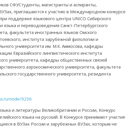
ков СФУСтуденты, магистранты и аспиранты,
ВУЗах, приглашаются к участию в Международном конкурсе
 при поддержке языкового центра UNICO Сибирского
и языка и переводоведения Санкт-Петербургского
ета, факультета иностранных языков Омского
стоевского, института зарубежной филологии и
ьного университета им. М.К. Аммосова, кафедры
ации Евразийского лингвистического института
ского университета, кафедры общественных связей
арственного аэрокосмического университета, факультета
льского государственного университета, резидента
ras.ru/node/9236
 языка и литературы Великобритании и России, Конкурс
глийского языка на русский. В Конкурсе принимают участие
щиеся в ВУЗах России и зарубежных ВУЗах, которым не