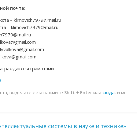
ной почте:
та – klimovich7979@mail.ru
а – klimovich7979@mail.ru
ch7979@mail.ru
alkova@gmail.com
lyvalkova@gmail.com
alkova@gmail.com
аграждаются грамотами.
6
йста, выделите ее и нажмите
Shift + Enter
или
сюда
, и мы
теллектуальные системы в науке и технике»