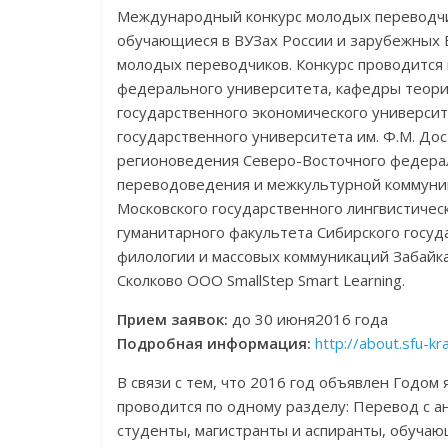
Международный конкурс молодых переводчи
обучающиеся в ВУЗах России и зарубежных 
молодых переводчиков. Конкурс проводится
федерального университета, кафедры теори
государственного экономического университ
государственного университета им. Ф.М. До
регионоведения Северо-Восточного федерал
переводоведения и межкультурной коммуник
Московского государственного лингвистиче
гуманитарного факультета Сибирского госуд
филологии и массовых коммуникаций Забайка
Сколково ООО SmallStep Smart Learning.
Прием заявок:
до 30 июня2016 года
Подробная информация:
http://about.sfu-k
В связи с тем, что 2016 год объявлен Годом
проводится по одному разделу: Перевод с ан
студенты, магистранты и аспиранты, обучаю