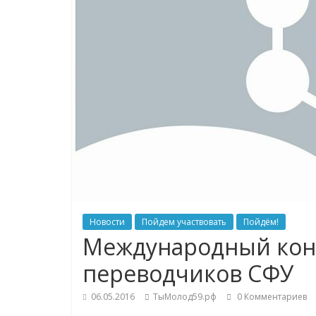
Новости
Пойдем участвовать
Пойдём!
Международный кон
переводчиков СФУ
06.05.2016
ТыМолод59.рф
0 Комментариев