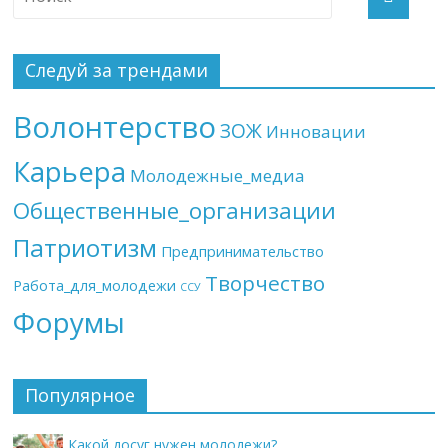
Следуй за трендами
Волонтерство
ЗОЖ
Инновации
Карьера
Молодежные_медиа
Общественные_организации
Патриотизм
Предпринимательство
Творчество
Работа_для_молодежи
ССУ
Форумы
Популярное
Какой досуг нужен молодежи?