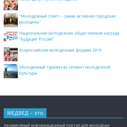
“Молодежный совет – самая активная городская
молодежь”
Национальная молодежная общественная награда
“Будущее России”
Всероссийские молодежные форумы 2019
Молодежный туризм как сегмент молодежной
культуры
МЕДВЕД – это
Независимый информационный портал для молодёжи