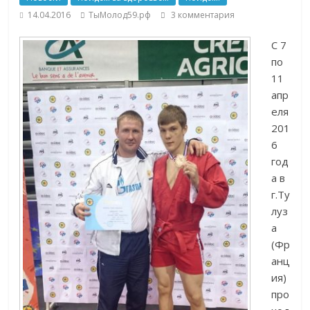
14.04.2016
ТыМолод59.рф
3 комментария
С 7
по
11
апр
еля
201
6
год
а в
г.Ту
луз
а
(Фр
анц
ия)
про