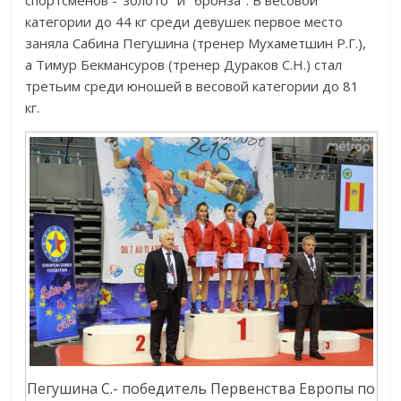
спортсменов -"золото" и "бронза". В весовой
категории до 44 кг среди девушек первое место
заняла Сабина Пегушина (тренер Мухаметшин Р.Г.),
а Тимур Бекмансуров (тренер Дураков С.Н.) стал
третьим среди юношей в весовой категории до 81
кг.
Пегушина С.- победитель Первенства Европы по