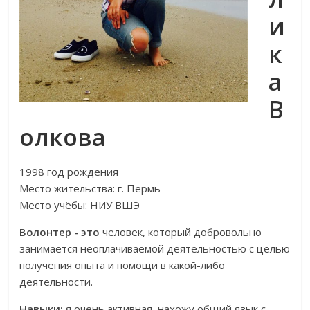
и
к
а
В
олкова
1998 год рождения
Место жительства: г. Пермь
Место учёбы: НИУ ВШЭ
Волонтер - это
человек, который добровольно
занимается неоплачиваемой деятельностью с целью
получения опыта и помощи в какой-либо
деятельности.
Навыки:
я очень активная, нахожу общий язык с