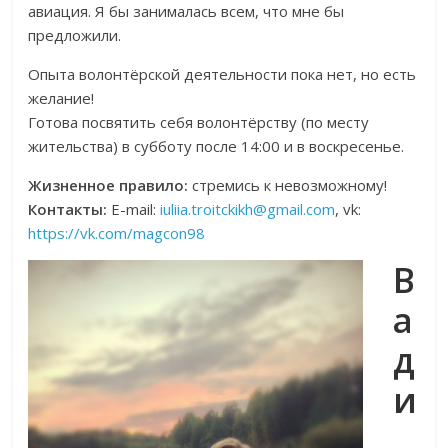
авиация. Я бы занималась всем, что мне бы
предложили.
Опыта волонтёрской деятельности пока нет, но есть
желание!
Готова посвятить себя волонтёрству (по месту
жительства) в субботу после 14:00 и в воскресенье.
Жизненное правило:
стремись к невозможному!
Контакты:
Е-mail:
iuliia.troitckikh@gmail.com
, vk:
https://vk.com/magcon98
В
а
д
и