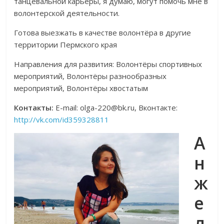
танцевальной карьеры, я думаю, могут помочь мне в
волонтерской деятельности.
Готова выезжать в качестве волонтёра в другие
территории Пермского края
Направления для развития: Волонтёры спортивных
мероприятий, Волонтёры разнообразных
мероприятий, Волонтёры хвостатым
Контакты:
E-mail: olga-220@bk.ru, Вконтакте:
http://vk.com/id359328811
А
н
ж
е
л