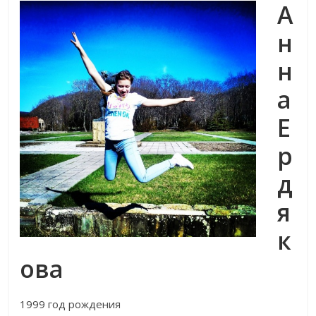
А
н
н
а
Е
р
д
я
к
ова
1999 год рождения