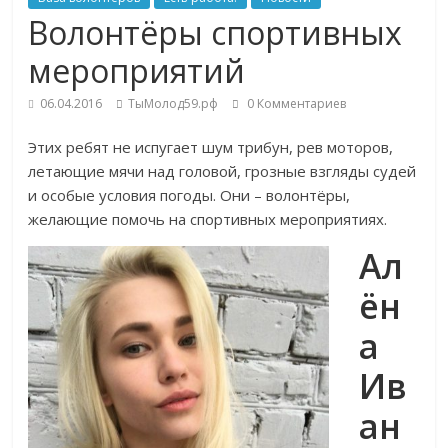
Волонтёры спортивных
мероприятий
06.04.2016
ТыМолод59.рф
0 Комментариев
Этих ребят не испугает шум трибун, рев моторов,
летающие мячи над головой, грозные взгляды судей
и особые условия погоды. Они – волонтёры,
желающие помочь на спортивных мероприятиях.
Ал
ён
а
Ив
ан