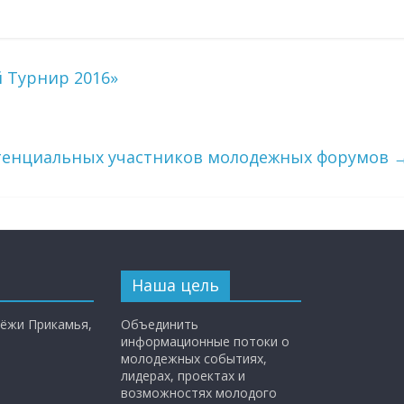
 Турнир 2016»
тенциальных участников молодежных форумов
Наша цель
ёжи Прикамья,
Объединить
информационные потоки о
молодежных событиях,
лидерах, проектах и
возможностях молодого