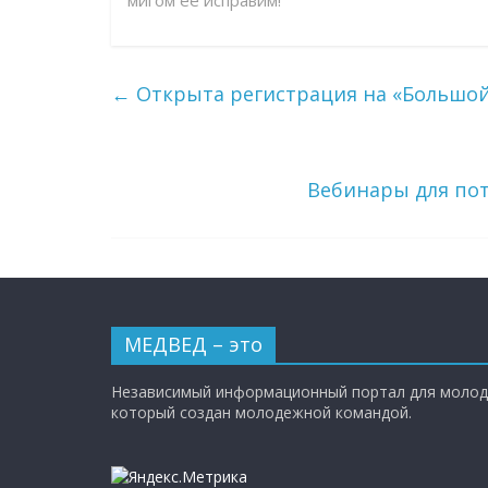
мигом ее исправим!
←
Открыта регистрация на «Большой
Вебинары для по
МЕДВЕД – это
Независимый информационный портал для молод
который создан молодежной командой.