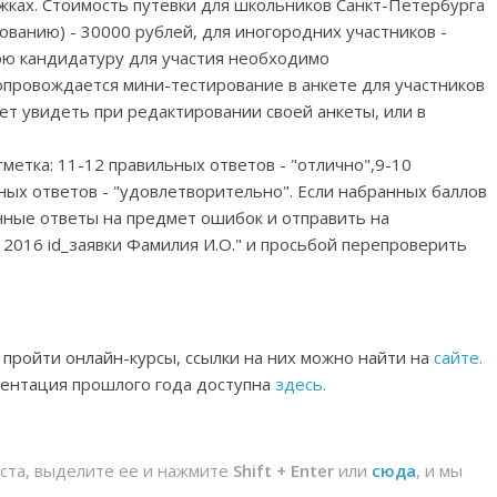
ужках. Стоимость путевки для школьников Санкт-Петербурга
ованию) - 30000 рублей, для иногородних участников -
вою кандидатуру для участия необходимо
сопровождается мини-тестирование в анкете для участников
ет увидеть при редактировании своей анкеты, или в
метка: 11-12 правильных ответов - "отлично",9-10
ных ответов - "удовлетворительно". Если набранных баллов
нные ответы на предмет ошибок и отправить на
як 2016 id_заявки Фамилия И.О." и просьбой перепроверить
пройти онлайн-курсы, ссылки на них можно найти на
сайте.
зентация прошлого года доступна
здесь
.
йста, выделите ее и нажмите
Shift + Enter
или
сюда
, и мы