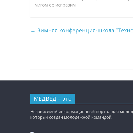
мигом ее исправим!
←
Зимняя конференция-школа “Техно
МЕДВЕД – это
Независимый информационный портал для молод
который создан молодежной командой.