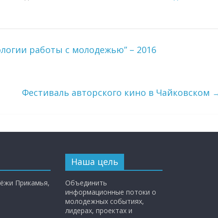
логии работы с молодежью” – 2016
Фестиваль авторского кино в Чайковском
Наша цель
ёжи Прикамья,
Объединить
информационные потоки о
молодежных событиях,
лидерах, проектах и