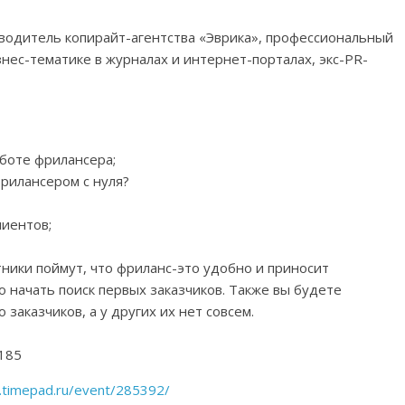
оводитель копирайт-агентства «Эврика», профессиональный
знес-тематике в журналах и интернет-порталах, экс-PR-
аботе фрилансера;
фрилансером с нуля?
лиентов;
тники поймут, что фриланс-это удобно и приносит
го начать поиск первых заказчиков. Также вы будете
заказчиков, а у других их нет совсем.
 185
.timepad.ru/event/285392/