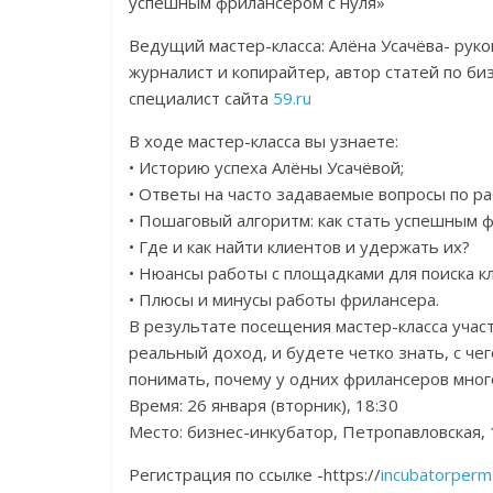
успешным фрилансером с нуля»
Ведущий мастер-класса: Алёна Усачёва- рук
журналист и копирайтер, автор статей по би
специалист сайта
59.ru
В ходе мастер-класса вы узнаете:
• Историю успеха Алёны Усачёвой;
• Ответы на часто задаваемые вопросы по р
• Пошаговый алгоритм: как стать успешным 
• Где и как найти клиентов и удержать их?
• Нюансы работы с площадками для поиска к
• Плюсы и минусы работы фрилансера.
В результате посещения мастер-класса учас
реальный доход, и будете четко знать, с че
понимать, почему у одних фрилансеров много 
Время: 26 января (вторник), 18:30
Место: бизнес-инкубатор, Петропавловская,
Регистрация по ссылке -https://
incubatorperm