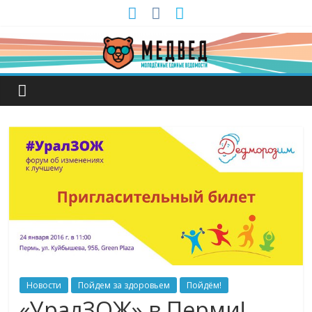
Новости
Пойдем за здоровьем
Пойдём!
«УралЗОЖ» в Перми!