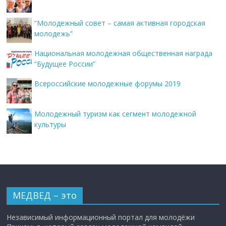
“Молодежный совет – самая активная городская
молодежь”
Национальная молодежная общественная награда
“Будущее России”
Всероссийские молодежные форумы 2019
Молодежный туризм как сегмент молодежной
культуры
МЕДВЕД – это
Независимый информационный портал для молодёжи