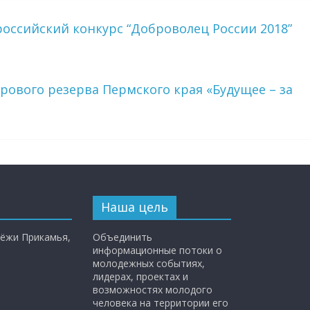
оссийский конкурс “Доброволец России 2018”
ового резерва Пермского края «Будущее – за
Наша цель
ёжи Прикамья,
Объединить
информационные потоки о
молодежных событиях,
лидерах, проектах и
возможностях молодого
человека на территории его