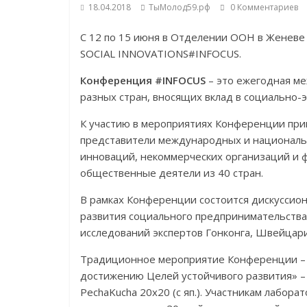
18.04.2018
ТыМолод59.рф
0 Комментариев
С 12 по 15 июня в Отделении ООН в Женев
SOCIAL INNOVATIONS#INFOCUS.
Конференция #INFOCUS
– это ежегодная м
разных стран, вносящих вклад в социально-
К участию в мероприятиях Конференции при
представители международных и националь
инноваций, некоммерческих организаций и 
общественные деятели из 40 стран.
В рамках Конференции состоится дискуссио
развития социального предпринимательства
исследований экспертов Гонконга, Швейцари
Традиционное мероприятие Конференции – 
достижению Целей устойчивого развития» –
PechaKucha 20x20 (с яп.). Участникам лабор