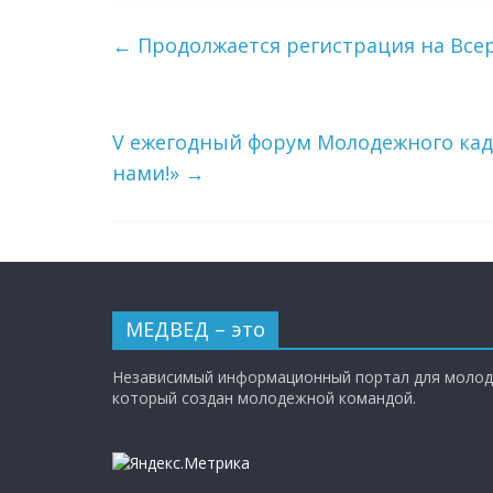
←
Продолжается регистрация на Всер
V ежегодный форум Молодежного кадр
нами!»
→
МЕДВЕД – это
Независимый информационный портал для молод
который создан молодежной командой.