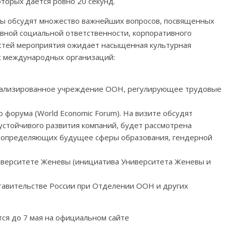
оторых дается ровно 20 секунд.
ты обсудят множество важнейших вопросов, посвященных
ивной социальной ответственности, корпоративного
остей мероприятия ожидает насыщенная культурная
х международных организаций:
иализированное учреждение ООН, регулирующее трудовые
 форума (World Economic Forum). На визите обсудят
устойчивого развития компаний, будет рассмотрена
, определяющих будущее сферы образования, гендерной
Университете Женевы (инициатива Университета Женевы и
тавительстве России при Отделении ООН и других
ся до 7 мая на официальном сайте