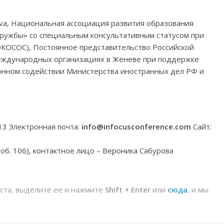
neva, Национальная ассоциация развития образования
ружбы» со специальным консультативным статусом при
КОСОС), Постоянное представительство Российской
ждународных организациях в Женеве при поддержке
онном содействии Министерства иностранных дел РФ и
313 Электронная почта:
info@infocusconference.com
Сайт:
(доб. 106), контактное лицо – Вероника Сабурова
йста, выделите ее и нажмите
Shift + Enter
или
сюда
, и мы