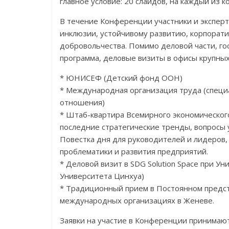
главное условие: 20 слайдов, на каждый из к
В течение Конференции участники и экспер
инклюзии, устойчивому развитию, корпорат
добровольчества. Помимо деловой части, г
программа, деловые визиты в офисы крупны
* ЮНИСЕФ (Детский фонд ООН)
* Международная организация труда (спец
отношения)
* Штаб-квартира Всемирного экономического
последние стратегические тренды, вопросы 
Повестка дня для руководителей и лидеров
проблематики и развития предприятий.
* Деловой визит в SDG Solution Space при 
Университета Цинхуа)
* Традиционный прием в Постоянном предс
международных организациях в Женеве.
Заявки на участие в Конференции принимают