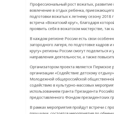
Профессиональный рост вожатых, развитие 
вовлечение в отдых ребенка, приезжающего 
подготовки вожатых к летнему сезону 2018 
встреча «Вожатский круг», благодаря которо
проявить себя в вожатском мастерстве, так 
В каждом регионе России есть свои особенно
загородного лагеря, по подготовке кадров 
кругу» регионы России смогут поделиться и
направления деятельности, а также повысит
Организатором проекта является Пермское
организации «Содействие детскому отдыху
Молодежной общероссийской общественной 
содействию в культурно-массовых мероприя
использованием гранта Президента Российс
предоставленного Фондом президентских гр
В рамках мероприятия пройдут встречи с пр
площадки, состоятся мероприятия по обмену