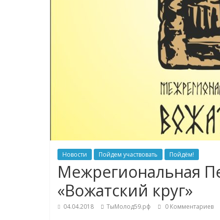
Новости
Пойдем участвовать
Пойдём!
Межрегиональная Пе
«Вожатский круг»
04.04.2018
ТыМолод59.рф
0 Комментариев