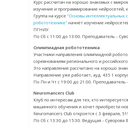
Курс рассчитан на хорошо знакомых с микро
изучение и программирование нейросетей, 
Группа на курсе
"Основы интеллектуальных с
робототехнике"
начнёт изучение нейросетей 
ПГНИУ.
По Сб с 11:00 до 13:00. Преподаватель - Су
Олимпиадная робототехника
Участники направления олимпиадной робототе
соревнованиям регионального и российского
Это направление рассчитано на хорошо зна
Направление уже работает, ауд. 435 1 корпу
По Пн и Чт с 19:00 до 21:00. Преподаватель
Neuromancers Club
Клуб по интересам для тех, кто интересуетс
машинного обучения и хочет приобрести нов
Neuromancers Club откроется с 3 февраля, 51
По Сб с 13:30 до 15:30. Ведущая - Суворова