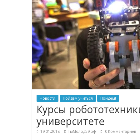
Новости
Пойдем учиться
Пойдём!
Курсы робототехник
университете
19.01.2018
ТыМолод59.рф
0 Комментариев