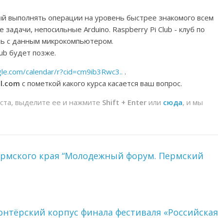
ный выполнять операции на уровень быстрее знакомого всем
адачи, непосильные Arduino. Raspberry Pi Club - клуб по
ть с данным микрокомпьютером.
ub будет позже.
gle.com/calendar/r?cid=cm9ib3Rwc3..
.
l.com
с пометкой какого курса касается ваш вопрос.
йста, выделите ее и нажмите
Shift + Enter
или
сюда
, и мы
ермского края “Молодежный форум. Пермский
онтёрский корпус финала фестиваля «Российская