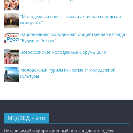
“Молодежный совет – самая активная городская
молодежь”
Национальная молодежная общественная награда
“Будущее России”
Всероссийские молодежные форумы 2019
Молодежный туризм как сегмент молодежной
культуры
МЕДВЕД – это
Независимый информационный портал для молодёжи