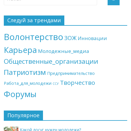
Следуй за трендами
Волонтерство
ЗОЖ
Инновации
Карьера
Молодежные_медиа
Общественные_организации
Патриотизм
Предпринимательство
Творчество
Работа_для_молодежи
ССУ
Форумы
Популярное
Какой досуг нужен молодежи?