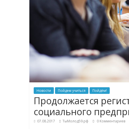
Новости
Пойдем учиться
Пойдём!
Продолжается регис
социального предпр
07.08.2017
ТыМолод59.рф
0 Комментариев