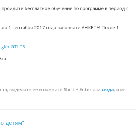
 пройдите бесплатное обучение по программе в период с
 до 1 сентября 2017 года заполните АНКЕТУ! После 1
o.gl/mGTLT3
.ru
йста, выделите ее и нажмите
Shift + Enter
или
сюда
, и мы
ю детям”