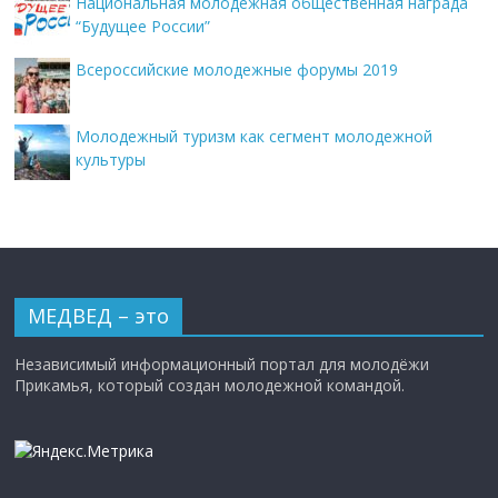
Национальная молодежная общественная награда
“Будущее России”
Всероссийские молодежные форумы 2019
Молодежный туризм как сегмент молодежной
культуры
МЕДВЕД – это
Независимый информационный портал для молодёжи
Прикамья, который создан молодежной командой.