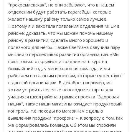
"прокремлевская", но они забывают, что в нашем
отделении будут работать карагайцы, которые
желают нашему району только самое лучшее.
Поэтому я и захотела появления отделения МГЕР в
районе: доказать, что мы можем помочь нашему
району в развитии, сделать много хорошего и
полезного для него». Также Светлана озвучила пару
мыслей о перспективах развития организации: «Мы
пока только открылись и создаем наш курс на
ближайший год, у меня хорошая команда, и мы
работаем по главным проектам, которые существуют
в данной организации. В декабре, например, мы
хотим устроить веселые новогодние старты для
учащихся школ района в рамках проекта "Здоровая
нация", также наши магазины ожидает продуктовый
контроль, т.е. походы по магазинам с целью
выявления продажи "просрока"». К вопросу о том, как
же формировалась команда. Об этом мы спросили
одного из молодогвардейцев (именно так называют