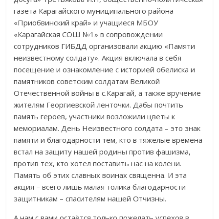
газета Карагайского муниципального района
«Приобвинский край» и учащиеся МБОУ
«Карагайская СОШ №1» в сопровождении
сотрудников ГИБДД организовали акцию «Памяти
неизвестному солдату». Акция включала в себя
посещение и ознакомление с историей обелиска и
памятников советским солдатам Великой
Отечественной войны в с.Карагай, а также вручение
жителям Георгиевской ленточки. Дабы почтить
память героев, участники возложили цветы к
мемориалам. День Неизвестного солдата – это знак
памяти и благодарности тем, кто в тяжелые времена
встал на защиту нашей родины против фашизма,
против тех, кто хотел поставить нас на колени.
Память об этих славных воинах священна. И эта
акция – всего лишь малая толика благодарности
защитникам – спасителям нашей Отчизны.
А нам с вами остаётся только пожелать успехов в