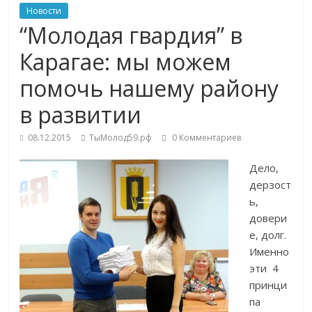
Новости
“Молодая гвардия” в
Карагае: мы можем
помочь нашему району
в развитии
08.12.2015
ТыМолод59.рф
0 Комментариев
Дело,
дерзост
ь,
довери
е, долг.
Именно
эти 4
принци
па