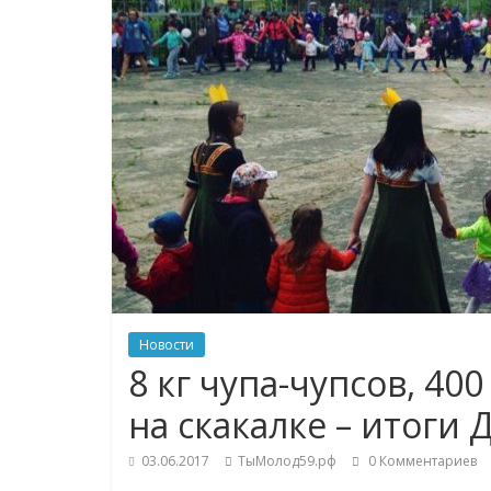
Новости
8 кг чупа-чупсов, 40
на скакалке – итоги
03.06.2017
ТыМолод59.рф
0 Комментариев