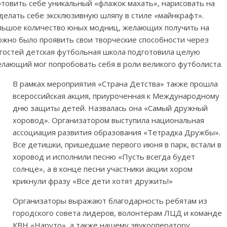
отовить себе уникальный «флажок махать», нарисовать на
сделать себе эксклюзивную шляпу в стиле «майнкрафт».
большое количество юных модниц, желающих получить на
можно было проявить свои творческие способности через
х гостей детская футбольная школа подготовила целую
лающий мог попробовать себя в роли великого футболиста.
В рамках мероприятия «Страна Детства» также прошла
всероссийская акция, приуроченная к Международному
дню защиты детей. Назвалась она «Самый дружный
хоровод». Организатором выступила национальная
ассоциация развития образования «Тетрадка Дружбы».
Все детишки, пришедшие первого июня в парк, встали в
хоровод и исполнили песню «Пусть всегда будет
солнце», а в конце песни участники акции хором
крикнули фразу «Все дети хотят дружить!»
Организаторы выражают благодарность ребятам из
городского совета лидеров, волонтерам ЛЦД и команде
КВН «Наруто», а также нашему звукооператору