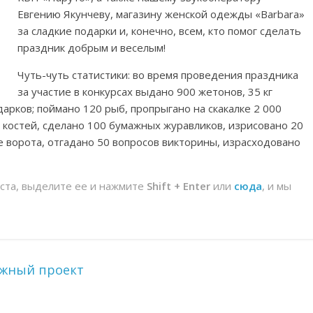
Евгению Якунчеву, магазину женской одежды «Barbara»
за сладкие подарки и, конечно, всем, кто помог сделать
праздник добрым и веселым!
Чуть-чуть статистики: во время проведения праздника
за участие в конкурсах выдано 900 жетонов, 35 кг
одарков; поймано 120 рыб, пропрыгано на скакалке 2 000
 костей, сделано 100 бумажных журавликов, изрисовано 20
е ворота, отгадано 50 вопросов викторины, израсходовано
йста, выделите ее и нажмите
Shift + Enter
или
сюда
, и мы
ежный проект