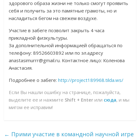
здорового образа жизни не только смогут проявить
себя и получить за это памятные грамоты, но и
насладиться бегом на свежем воздухе.
Участие в забеге позволит закрыть 4 часа
прикладной физкультуры.
За дополнительной информацией обращаться по
телефону: 89526603892 или по эл.адресу
anastasimurrr@gmail.ru. Контактное лицо: Коленова
Анастасия.
Подробнее о забеге:
http://project189968.tilda.ws/
Если Вы нашли ошибку на странице, пожалуйста,
выделите ее и нажмите
Shift + Enter
или
сюда
, и мы
мигом ее исправим!
←
Прими участие в командной научной игре