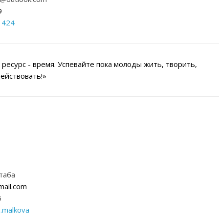
9
1424
ресурс - время. Успевайте пока молоды жить, творить,
действовать!»
таба
ail.com
5
.malkova