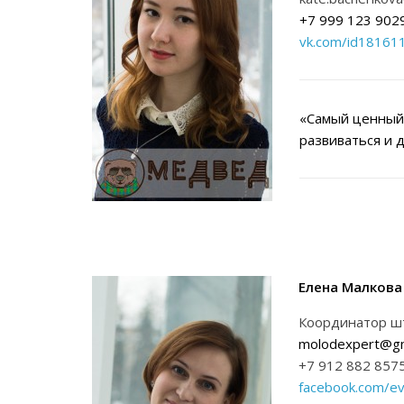
+7 999 123 902
vk.com/id18161
«Самый ценный 
развиваться и 
Елена Малкова
Координатор ш
molodexpert@gm
+7 912 882 857
facebook.com/ev