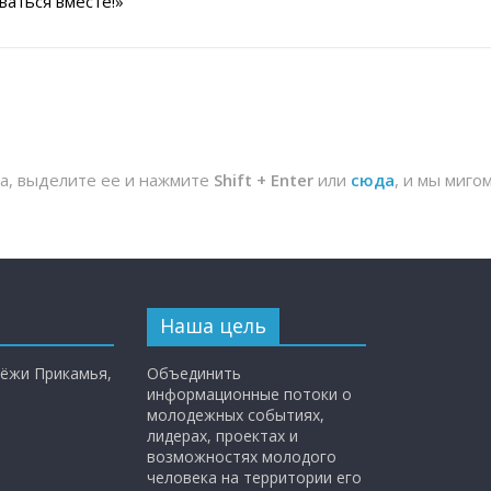
ваться вместе!»
та, выделите ее и нажмите
Shift + Enter
или
сюда
, и мы миго
Наша цель
ёжи Прикамья,
Объединить
информационные потоки о
молодежных событиях,
лидерах, проектах и
возможностях молодого
человека на территории его