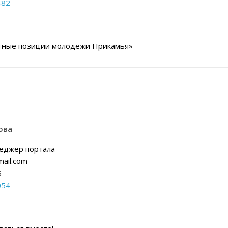
482
ртные позиции молодёжи Прикамья»
ова
еджер портала
ail.com
6
054