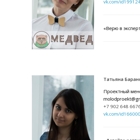
vk.com/id19912
«Верю в экспе
Татьяна Баран
Проектный мен
molodproekt@gm
+7 902 648 667
vk.com/id16600