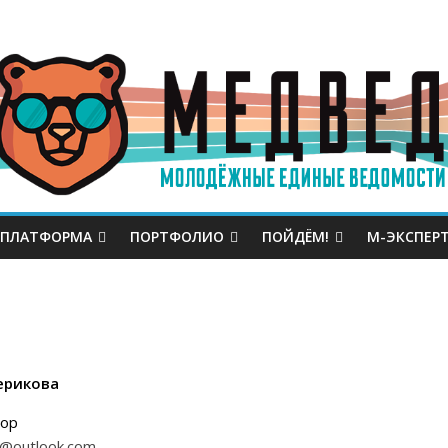
 ПЛАТФОРМА
ПОРТФОЛИО
ПОЙДЁМ!
М-ЭКСПЕР
черикова
тор
a@outlook.com